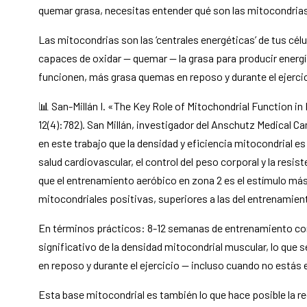
quemar grasa, necesitas entender qué son las mitocondrias
Las mitocondrias son las ‘centrales energéticas’ de tus cél
capaces de oxidar — quemar — la grasa para producir energ
funcionen, más grasa quemas en reposo y durante el ejercic
📊 San-Millán I. «The Key Role of Mitochondrial Function i
12(4):782). San Millán, investigador del Anschutz Medical 
en este trabajo que la densidad y eficiencia mitocondrial e
salud cardiovascular, el control del peso corporal y la res
que el entrenamiento aeróbico en zona 2 es el estímulo más
mitocondriales positivas, superiores a las del entrenamient
En términos prácticos: 8-12 semanas de entrenamiento co
significativo de la densidad mitocondrial muscular, lo que
en reposo y durante el ejercicio — incluso cuando no estás
Esta base mitocondrial es también lo que hace posible la r