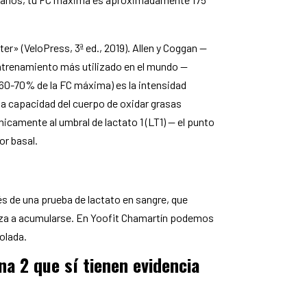
er» (VeloPress, 3ª ed., 2019). Allen y Coggan —
entrenamiento más utilizado en el mundo —
 60-70% de la FC máxima) es la intensidad
 la capacidad del cuerpo de oxidar grasas
icamente al umbral de lactato 1 (LT1) — el punto
or basal.
és de una prueba de lactato en sangre, que
nza a acumularse. En Yoofit Chamartín podemos
olada.
na 2 que sí tienen evidencia