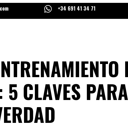
.com

+34 691 41 34 71
ENTRENAMIENTO 
: 5 CLAVES PAR
VERDAD