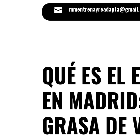
mmentrenayreadapta@gmail

QUÉ ES EL 
EN MADRID
GRASA DE 