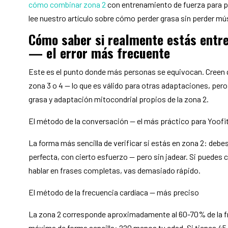
cómo combinar zona 2
con entrenamiento de fuerza para p
lee nuestro artículo sobre cómo perder grasa sin perder mú
Cómo saber si realmente estás entr
— el error más frecuente
Este es el punto donde más personas se equivocan. Creen q
zona 3 o 4 — lo que es válido para otras adaptaciones, per
grasa y adaptación mitocondrial propios de la zona 2.
El método de la conversación — el más práctico para Yoofi
La forma más sencilla de verificar si estás en zona 2: deb
perfecta, con cierto esfuerzo — pero sin jadear. Si puedes
hablar en frases completas, vas demasiado rápido.
El método de la frecuencia cardíaca — más preciso
La zona 2 corresponde aproximadamente al 60-70% de la fr
máxima de forma sencilla: 220 menos tu edad. Si tienes 4