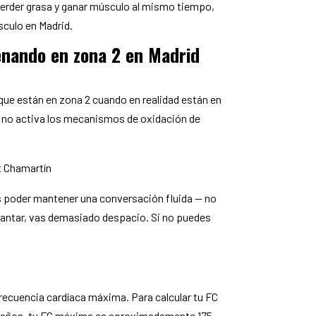
erder grasa y ganar músculo al mismo tiempo,
sculo en Madrid.
enando en zona 2 en Madrid
ue están en zona 2 cuando en realidad están en
o no activa los mecanismos de oxidación de
t Chamartín
es poder mantener una conversación fluida — no
 cantar, vas demasiado despacio. Si no puedes
ecuencia cardíaca máxima. Para calcular tu FC
5 años, tu FC máxima es aproximadamente 175