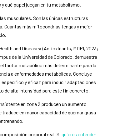
 y qué papel juegan en tu metabolismo.
ulas musculares. Son las únicas estructuras
ía. Cuantas más mitocondrias tengas y mejor
io.
n Health and Disease» (Antioxidants, MDPI, 2023;
Campus de la Universidad de Colorado, demuestra
s el factor metabólico más determinante para la
istencia a enfermedades metabólicas. Concluye
 específico y eficaz para inducir adaptaciones
o de alta intensidad para este fin concreto.
nsistente en zona 2 producen un aumento
 se traduce en mayor capacidad de quemar grasa
 entrenando.
ecomposición corporal real. Si
quieres entender