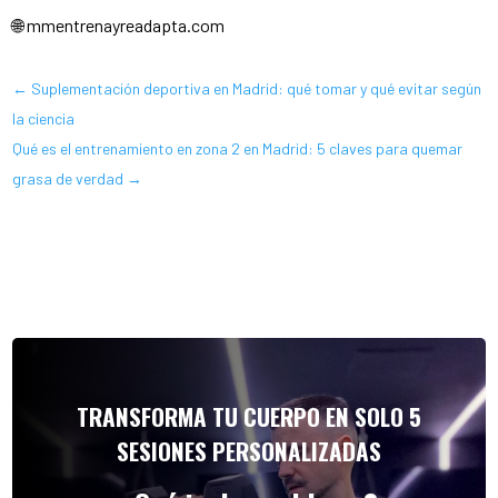
🌐 mmentrenayreadapta.com
←
Suplementación deportiva en Madrid: qué tomar y qué evitar según
la ciencia
Qué es el entrenamiento en zona 2 en Madrid: 5 claves para quemar
grasa de verdad
→
TRANSFORMA TU CUERPO EN SOLO 5
SESIONES PERSONALIZADAS