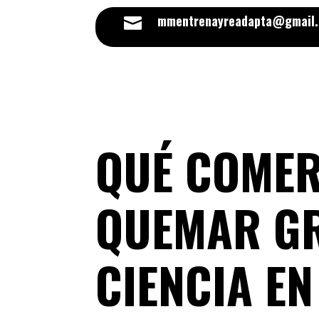
mmentrenayreadapta@gmail

QUÉ COMER
QUEMAR GR
CIENCIA E