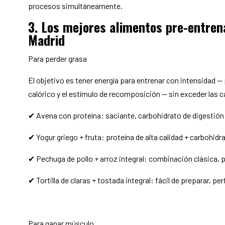
procesos simultáneamente.
3. Los mejores alimentos pre-entren
Madrid
Para perder grasa
El objetivo es tener energía para entrenar con intensidad — 
calórico y el estímulo de recomposición — sin exceder las cal
✔ Avena con proteína: saciante, carbohidrato de digestión 
✔ Yogur griego + fruta: proteína de alta calidad + carbohid
✔ Pechuga de pollo + arroz integral: combinación clásica, 
✔ Tortilla de claras + tostada integral: fácil de preparar, pe
Para ganar músculo