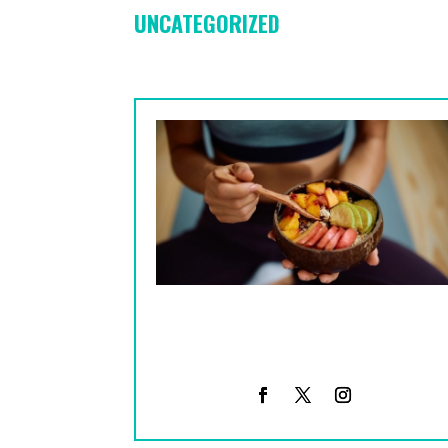
UNCATEGORIZED
Qué comer antes de entrenar para
quemar grasa: guía real con
ciencia en Madrid