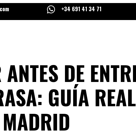
.com

+34 691 41 34 71
 ANTES DE ENTR
ASA: GUÍA REAL
N MADRID