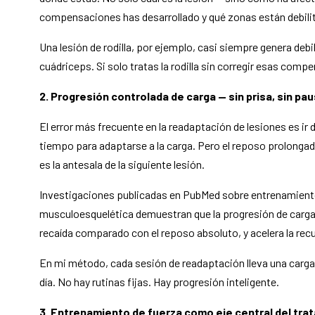
compensaciones has desarrollado y qué zonas están debilit
Una lesión de rodilla, por ejemplo, casi siempre genera debi
cuádriceps. Si solo tratas la rodilla sin corregir esas compe
2. Progresión controlada de carga — sin prisa, sin pa
El error más frecuente en la readaptación de lesiones es ir
tiempo para adaptarse a la carga. Pero el reposo prolongado
es la antesala de la siguiente lesión.
Investigaciones publicadas en PubMed sobre entrenamiento
musculoesquelética demuestran que la progresión de carga 
recaída comparado con el reposo absoluto, y acelera la recu
En mi método, cada sesión de readaptación lleva una carga 
día. No hay rutinas fijas. Hay progresión inteligente.
3. Entrenamiento de fuerza como eje central del tra