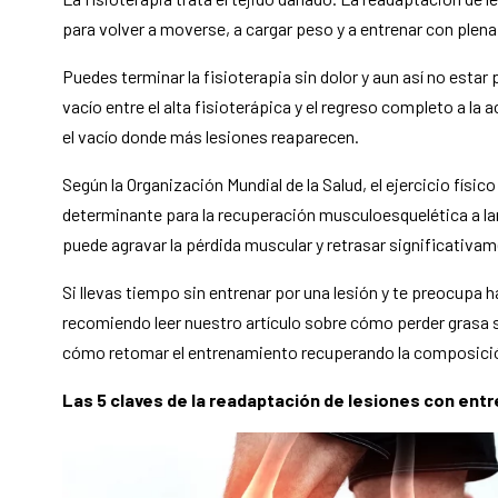
para volver a moverse, a cargar peso y a entrenar con plena
Puedes terminar la fisioterapia sin dolor y aun así no esta
vacío entre el alta fisioterápica y el regreso completo a la
el vacío donde más lesiones reaparecen.
Según la Organización Mundial de la Salud, el ejercicio físi
determinante para la recuperación musculoesquelética a la
puede agravar la pérdida muscular y retrasar significativam
Si llevas tiempo sin entrenar por una lesión y te preocupa 
recomiendo leer nuestro artículo sobre cómo perder grasa 
cómo retomar el entrenamiento recuperando la composició
Las 5 claves de la readaptación de lesiones con ent