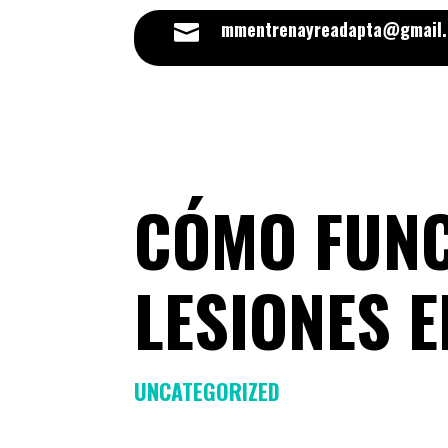
mmentrenayreadapta@gmail

CÓMO FUNC
LESIONES E
UNCATEGORIZED