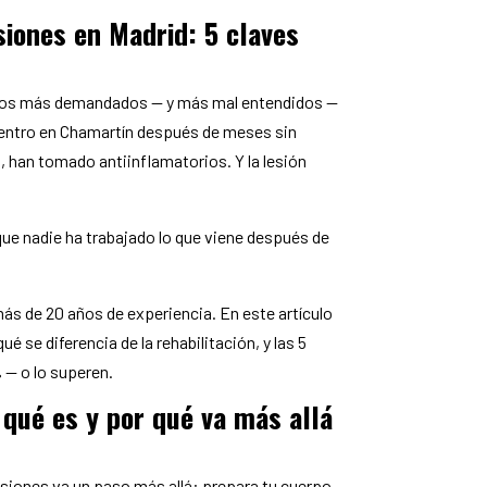
siones en Madrid: 5 claves
cios más demandados — y más mal entendidos —
centro en Chamartín después de meses sin
 han tomado antiinflamatorios. Y la lesión
 que nadie ha trabajado lo que viene después de
ás de 20 años de experiencia. En este artículo
é se diferencia de la rehabilitación, y las 5
 — o lo superen.
 qué es y por qué va más allá
lesiones va un paso más allá: prepara tu cuerpo