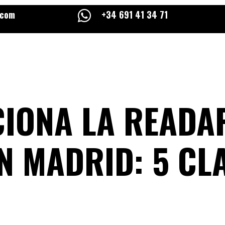
.com

+34 691 41 34 71
IONA LA READA
N MADRID: 5 CL