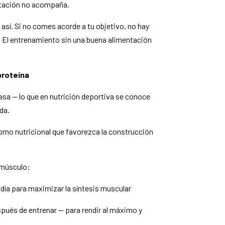
ntación no acompaña.
sí. Si no comes acorde a tu objetivo, no hay
. El entrenamiento sin una buena alimentación
proteína
asa — lo que en nutrición deportiva se conoce
da.
torno nutricional que favorezca la construcción
 músculo:
 día para maximizar la síntesis muscular
pués de entrenar — para rendir al máximo y