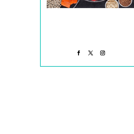
Come para tus objetivos: cómo
influye la alimentación en la
ganancia muscular y la pérdida de
grasa entrenador personal MM
Madrid Chamartín