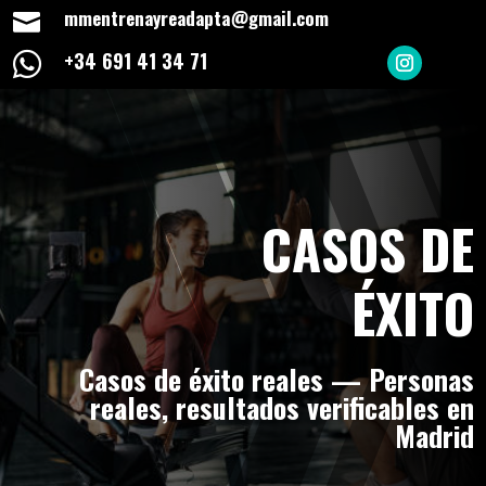
mmentrenayreadapta@gmail.com

+34 691 41 34 71

CASOS DE
ÉXITO
Casos de éxito reales — Personas
reales, resultados verificables en
Madrid